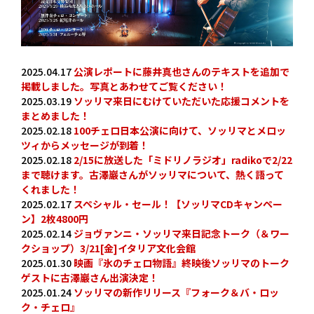
2025.04.17
公演レポートに藤井真也さんのテキストを追加で
掲載しました。写真とあわせてご覧ください！
2025.03.19
ソッリマ来日にむけていただいた応援コメントを
まとめました！
2025.02.18
100チェロ日本公演に向けて、ソッリマとメロッ
ツィからメッセージが到着！
2025.02.18
2/15に放送した「ミドリノラジオ」radikoで2/22
まで聴けます。古澤巖さんがソッリマについて、熱く語って
くれました！
2025.02.17
スペシャル・セール！【ソッリマCDキャンペー
ン】2枚4800円
2025.02.14
ジョヴァンニ・ソッリマ来日記念トーク（＆ワー
クショップ）3/21[金]イタリア文化会館
2025.01.30
映画『氷のチェロ物語』終映後ソッリマのトーク
ゲストに古澤巖さん出演決定！
2025.01.24
ソッリマの新作リリース『フォーク＆バ・ロッ
ク・チェロ』