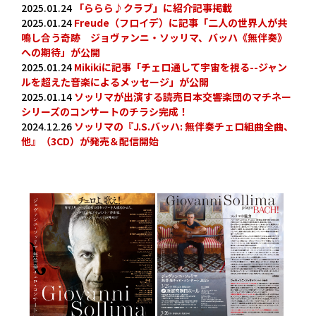
2025.01.24
「ららら♪クラブ」に紹介記事掲載
2025.01.24
Freude（フロイデ）に記事「二人の世界人が共
鳴し合う奇跡 ジョヴァンニ・ソッリマ、バッハ《無伴奏》
への期待」が公開
2025.01.24
Mikikiに記事「チェロ通して宇宙を視る--ジャン
ルを超えた音楽によるメッセージ」が公開
2025.01.14
ソッリマが出演する読売日本交響楽団のマチネー
シリーズのコンサートのチラシ完成！
2024.12.26
ソッリマの『J.S.バッハ: 無伴奏チェロ組曲全曲、
他』（3CD）が発売＆配信開始