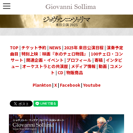
TOP
|
チケット予約
|
NEWS
|
2025年 来日公演日程
|
演奏予定
曲目
|
特別上映：映画『氷のチェロ物語』
|
100チェロ・コン
サート
|
関連企画・イベント
|
プロフィール
|
寄稿
|
インタビ
ュー
|
オーケストラとの共演歴
|
メディア情報
|
動画
|
コメン
ト
|
CD
|
物販商品
Plankton
|
X
|
Facebook
|
Youtube