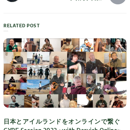
稿
ーがヴォーカルを
ニメーション・ス
務めたゲーム『ク
タジオ“カートゥー
ロノ・クロス：ラ
ン・サルーン” の
ナ
ジカル・ドリーマ
ケルト3部作がブ
RELATED POST
ーズ エディショ
ルーレイ・ボック
ビ
ン』からの新曲
スで発売!
MVが公開
ゲ
ー
シ
ョ
ン
日本とアイルランドをオンラインで繋ぐ