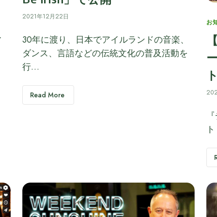
2021年12月22日
Ca
お
30年に渡り、日本でアイルランドの音楽、
イ
ダンス、言語などの伝統文化の普及活動を
行…
20
Read More
『
ト