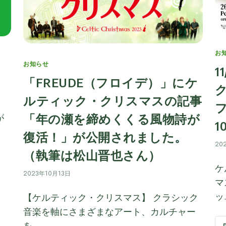
Ca
お
Categories
お知らせ
1
「FREUDE（フロイデ）」にケ
ルティック・クリスマスの記事
「年の瀬を締めくくる風物詩が
が
1
復活！」が公開されました。
20
（執筆は松山晋也さん）
ケ
2023年10月13日
マ
ッ
【ケルティック・クリスマス】 クラシック
音楽を軸にさまざまなアート、カルチャー
を…