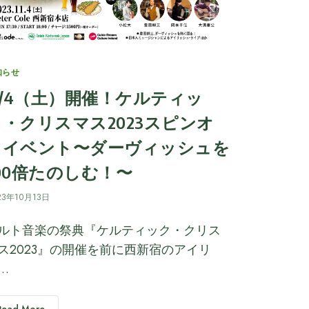
tegories
知らせ
1/4（土）開催！ケルティッ
ク・クリスマス2023スピンオ
フイベント〜ダーヴィッシュを
00倍たのしむ！〜
23年10月13日
ルト音楽の祭典『ケルティック・クリス
ス2023』の開催を前に西新宿のアイリ
…
Read More