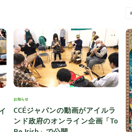
Categories
お知らせ
CCÉジャパンの動画がアイルラ
イ
ンド政府のオンライン企画「To
Be Irish」で公開