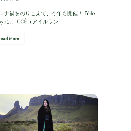
ロナ禍をのりこえて、今年も開催！ Féile
okyoは、CCÉ（アイルラン…
Read More