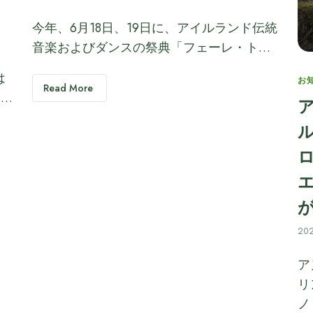
今年、6月18日、19日に、アイルランド伝統
音楽およびダンスの祭典「フェーレ・ト…
は
Ca
お
Read More
き…
20
ア
リ
ノ