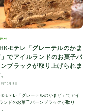
tegories
知らせ
NHK-Eテレ「グレーテルのかま
ど」でアイルランドのお菓子バ
ーンブラックが取り上げられま
す。
21年10月18日
HK-Eテレ「グレーテルのかまど」でアイ
ランドのお菓子バーンブラックが取り
…