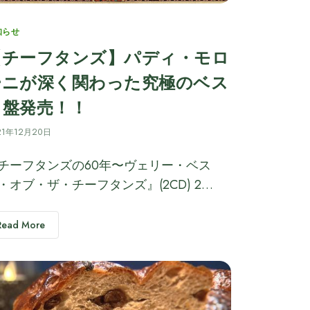
tegories
知らせ
【チーフタンズ】パディ・モロ
ーニが深く関わった究極のベス
ト盤発売！！
21年12月20日
チーフタンズの60年〜ヴェリー・ベス
・オブ・ザ・チーフタンズ』(2CD) 2…
Read More