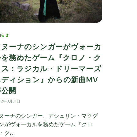
tegories
知らせ
アヌーナのシンガーがヴォーカ
ルを務めたゲーム『クロノ・ク
ロス：ラジカル・ドリーマーズ
エディション』からの新曲MV
が公開
22年3月31日
ヌーナのシンガー、アシュリン・マクグ
ンがヴォーカルを務めたゲーム『クロ
・ク…