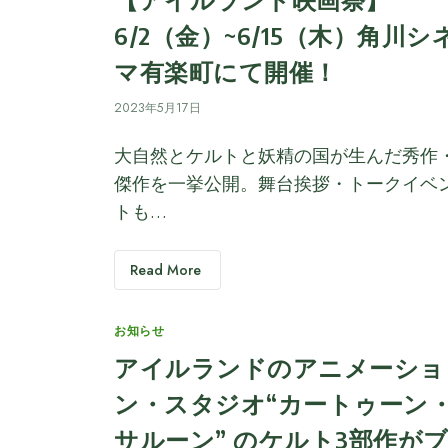
6/2（金）~6/15（木）角川シ
マ有楽町にて開催！
2023年5月17日
大自然とケルトと妖精の国が生んだ秀作
傑作を一挙公開。舞台挨拶・トークイベ
トも…
Read More
Categories
お知らせ
アイルランドのアニメーショ
ン・スタジオ“カートゥーン
サルーン” のケルト3部作が