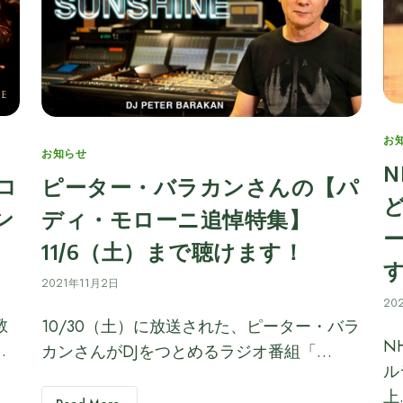
Ca
お
Categories
お知らせ
コ
ピーター・バラカンさんの【パ
ン
ディ・モローニ追悼特集】
11/6（土）まで聴けます！
2021年11月2日
20
教
10/30（土）に放送された、ピーター・バラ
N
…
カンさんがDJをつとめるラジオ番組「…
ル
上