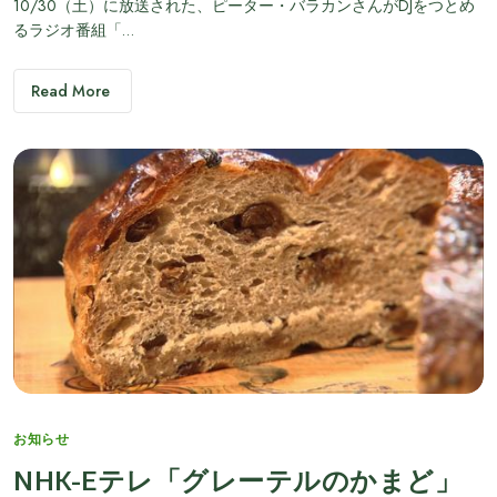
10/30（土）に放送された、ピーター・バラカンさんがDJをつとめ
るラジオ番組「…
Read More
Categories
お知らせ
NHK-Eテレ「グレーテルのかまど」