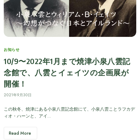
Categories
お知らせ
10/9〜2022年1月まで焼津小泉八雲記
念館で、八雲とイェイツの企画展が
開催！
2021年9月30日
この秋冬、焼津にある小泉八雲記念館にて、小泉八雲ことラフカデ
ィオ・ハーンと、アイ…
Read More