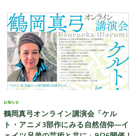
Categories
お知らせ
鶴岡真弓オンライン講演会「ケル
ト・アニメ3部作にみる自然信仰―イ
ェイツ兄弟の芸術と共に」9/26開催！