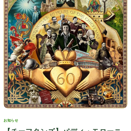
Categories
お知らせ
【チーフタンズ】パディ・モローニ