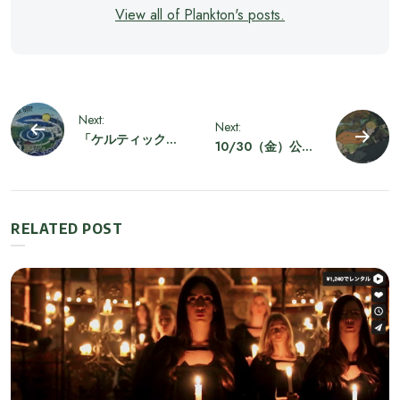
View all of Plankton's posts.
投
Next:
Next:
「ケルティック・
10/30（金）公開
稿
ジャイア~ケルト
映画『ウルフウォ
の渦~」オープ
ーカー』公開記念
ン！！
トム・ムーア監督
ナ
インタヴュー
RELATED POST
ビ
ゲ
ー