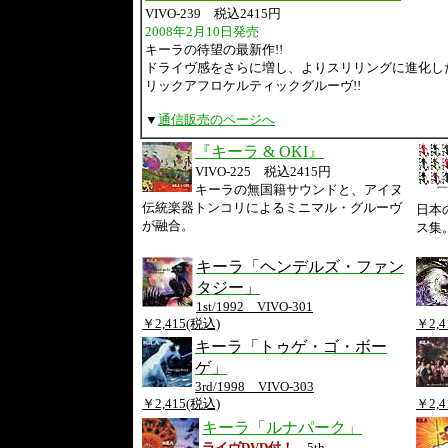
VIVO-239 税込2415円
2008年2月10日発売
キーラの待望の最新作!!
ドライヴ感をさらに増し、よりスリリングに進化し
リックアフロケルティックグルーヴ!!
▼
通信販売のページへ
『キーラ & OKI』
VIVO-225 税込2415円
キーラの無国籍サウンドと、アイヌ
伝統楽器トンコリによるミニマル・グルーヴ
日本
が融合。
ス集
キーラ「ヘンデルズ・ファン
タジー」
1st/1992 VIVO-301
￥2,415(税込)
￥2,4
キーラ「トゥゲ・ゴ・ボー
ゲ」
3rd/1998 VIVO-303
￥2,415(税込)
￥2,4
キーラ「ルナパーク」
ライヴDVD付！
5th