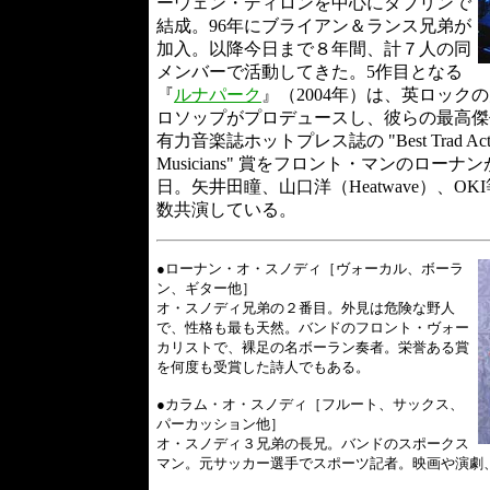
ーウェン・ディロンを中心にダブリンで
結成。96年にブライアン＆ランス兄弟が
加入。以降今日まで８年間、計７人の同
メンバーで活動してきた。5作目となる
『
ルナパーク
』（2004年）は、英ロッ
ロソップがプロデュースし、彼らの最高傑作
有力音楽誌ホットプレス誌の "Best Trad Act"
Musicians" 賞をフロント・マンのローナ
日。矢井田瞳、山口洋（Heatwave）、
数共演している。
●ローナン・オ・スノディ［ヴォーカル、ボーラ
ン、ギター他］
オ・スノディ兄弟の２番目。外見は危険な野人
で、性格も最も天然。バンドのフロント・ヴォー
カリストで、裸足の名ボーラン奏者。栄誉ある賞
を何度も受賞した詩人でもある。
●カラム・オ・スノディ［フルート、サックス、
パーカッション他］
オ・スノディ３兄弟の長兄。バンドのスポークス
マン。元サッカー選手でスポーツ記者。映画や演劇