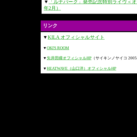
▼
「ルナパーク」発売記念特別ライヴ＜オ・
年2月）
リンク
▼
KILA オフィシャルサイト
▼
OKI'S ROOM
▼
矢井田瞳オフィシャルHP
（サイキンノヤイコ 2005/
▼
HEATWAVE（山口洋）オフィシャルHP