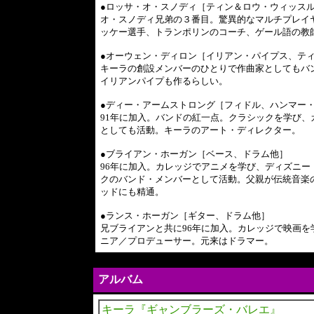
●ロッサ・オ・スノディ［ティン＆ロウ・ウィッス
オ・スノディ兄弟の３番目。驚異的なマルチプレイ
ッケー選手、トランポリンのコーチ、ゲール語の教
●オーウェン・ディロン［イリアン・パイプス、テ
キーラの創設メンバーのひとりで作曲家としてもバ
イリアンパイプも作るらしい。
●ディー・アームストロング［フィドル、ハンマー
91年に加入。バンドの紅一点。クラシックを学び
としても活動。キーラのアート・ディレクター。
●ブライアン・ホーガン［ベース、ドラム他］
96年に加入。カレッジでアニメを学び、ディズニ
クのバンド・メンバーとして活動。父親が伝統音楽
ッドにも精通。
●ランス・ホーガン［ギター、ドラム他］
兄ブライアンと共に96年に加入。カレッジで映画を
ニア／プロデューサー。元来はドラマー。
アルバム
キーラ『ギャンブラーズ・バレエ』