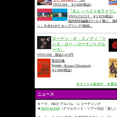
VIVO-204 ￥2,600(税込)
『ＢＬ～ベスト&ライヴ
VIVO-212/213 ￥2,835(税込)
国内特別編集のベスト盤に、熱
ン』を合わせたカップリング2枚組。
ローナン・オ・スノディ『ト
ンタ・ロー～ローナン's グル
ーヴ』
VIVO-206 税込2,415円
英語詩集
Songs
- Ronan O'Snodaigh
￥2,000(税込)
全タイトル取扱中 ▼
通信
ニュース
キーラ、OKIとアルバム・レコーディング
▼
OKI'S ROOM
（アイルランド・ツアー日記「楽しいKILA&