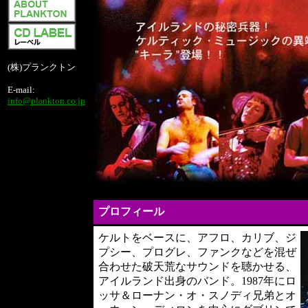
(株)プランクトン
E-mail:
info@plankton.co.jp
プロフィール
ケルトをベースに、アフロ、カリブ、ジ
プシー、プログレ、ファンクなどを混ぜ
合わせた破天荒なサウンドを聴かせる、
アイルランド出身のバンド。1987年にロ
ッサ＆ローナン・オ・スノディ兄弟とオ