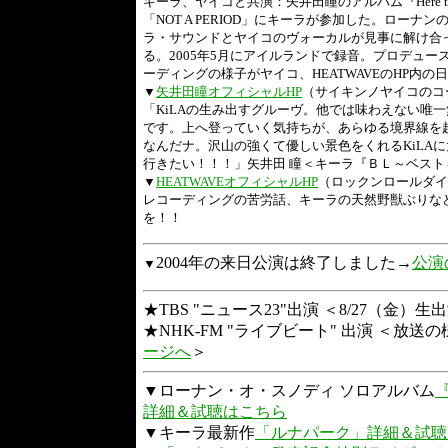
キーラ、ヤイコと共演：矢井田瞳のアルバム『Here today
「NOT A PERIOD」にキーラが参加した。ロー
ラ・サウンドとヤイコのヴォーカルが見事に解け合
る。2005年5月にアイルランドで録音。プロデュース
ーディングの様子がヤイコ、HEATWAVEのHP内
▼
矢井田瞳オフィシャルHP
（サイキンノヤイコのコーナ
「KiLAの生み出すグルーヴ。他では味わえない唯
です。上へ登っていく気持ちが、あらゆる境界線を
なんだナ。沢山の強くて優しい景色をくれるKiLA
行きたい！！！」矢井田 瞳＜キーラ『ＢＬ～ベス
▼
HEATWAVEオフィシャルHP
（ロックンロールダイア
レコーディングの苦労話、キーラの天然野獣ぶりな
を！！
2004年の来日公演は終了しました→
公演
▼
★TBS "ニュース23"出演 ＜8/27（金
★NHK-FM "ライブビート" 出演 ＜放送
ージへ
＞
▼ローナン・オ・スノディ ソロアルバム
詳細＆試聴はこちら
▼キーラ最新作
「ルナパーク」詳細＆試聴