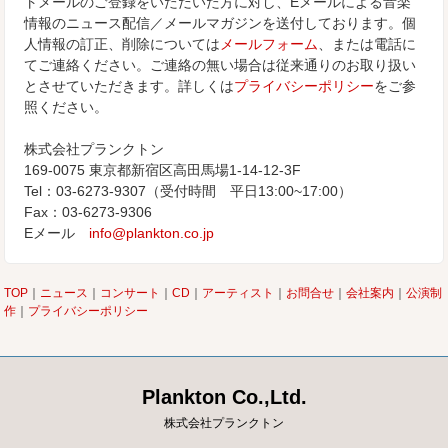
トメールのご登録をいただいた方に対し、Eメールによる音楽
情報のニュース配信／メールマガジンを送付しております。個
人情報の訂正、削除については
メールフォーム
、または電話に
てご連絡ください。ご連絡の無い場合は従来通りのお取り扱い
とさせていただきます。詳しくは
プライバシーポリシー
をご参
照ください。
株式会社プランクトン
169-0075 東京都新宿区高田馬場1-14-12-3F
Tel：03-6273-9307（受付時間 平日13:00~17:00）
Fax：03-6273-9306
Eメール
info@plankton.co.jp
TOP
｜
ニュース
｜
コンサート
｜
CD
｜
アーティスト
｜
お問合せ
｜
会社案内
｜
公演制
作
｜
プライバシーポリシー
Plankton Co.,Ltd.
株式会社プランクトン