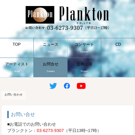
TOP
ニュース
コンサート
CD
Top
News
Concert
Label
アーティスト
お問合せ
企画公演
Artist
Contact
Project
お問い合わせ
お問い合せ
■お電話でのお問い合わせ
プランクトン：
03-6273-9307
（平日13時~17時）