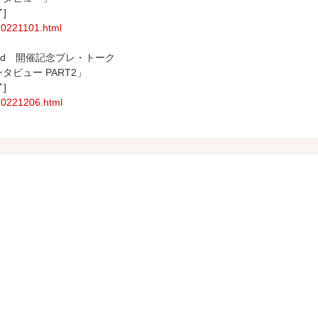
]
/20221101.html
nd 開催記念プレ・トーク
タビュー PART2」
]
/20221206.html