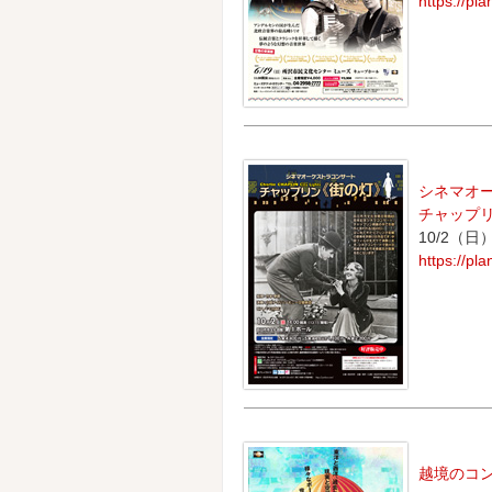
https://pl
シネマオ
チャップ
10/2（
https://pl
越境のコン