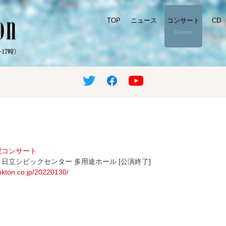
TOP
ニュース
コンサート
CD
Top
News
Concert
Label
紀コンサート
日）日立シビックセンター 多用途ホール [公演終了]
ankton.co.jp/20220130/