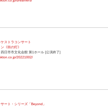
ankton.co.jp/dreamers/
ーケストラコンサート
リン《街の灯》
日）四日市市文化会館 第1ホール [公演終了]
ankton.co.jp/20221002/
サート・シリーズ「Beyond」