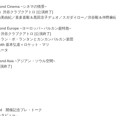
Beyond Cinema ~シネマの情景~
（月）渋谷クラブクアトロ [公演終了]
山美由紀／喜多直毅＆黒田京子デュオ／スガダイロー／渋谷毅＆仲野麻
Beyond Europe ~ヨーロッパ～バルカン超特急~
木）渋谷クラブクアトロ [公演終了]
ャラン・ポ・ランタンとカンカンバルカン楽団
with 坂本弘道＋ロケット・マツ
ムータ
Beyond Asia ~アジアン・ソウル空間~
公演終了]
nd 開催記念プレ・トーク
ンタビュー」