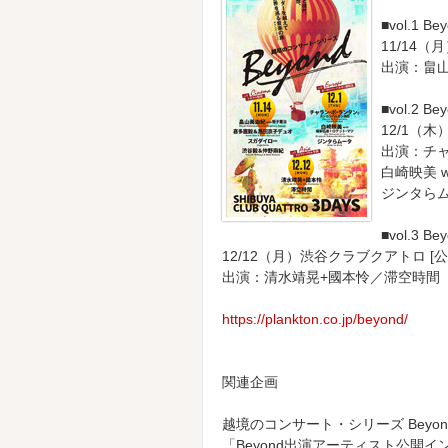
■vol.1 
11/14
出演：畠
■vol.2 
12/1（
出演：チ
白崎映美 
ジンタら
■vol.3 
12/12（月）渋谷クラブクアトロ [
出演：清水靖晃+國本怜／滞空時間
https://plankton.co.jp/beyond/
関連企画
越境のコンサート・シリーズ Beyo
「Beyond出演アーティスト公開イ