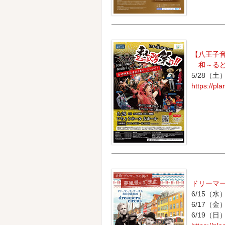
【八王子音楽
和～るど
5/28（
https://pl
ドリーマー
6/15（
6/17（
6/19（