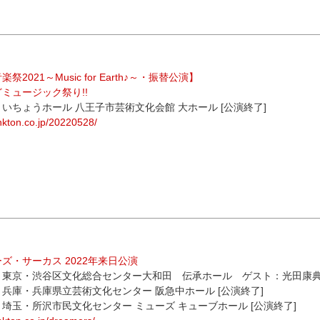
祭2021～Music for Earth♪～・振替公演】
ミュージック祭り!!
土）いちょうホール 八王子市芸術文化会館 大ホール [公演終了]
ankton.co.jp/20220528/
ズ・サーカス 2022年来日公演
水）東京・渋谷区文化総合センター大和田 伝承ホール ゲスト：光田康典（
金）兵庫・兵庫県立芸術文化センター 阪急中ホール [公演終了]
日）埼玉・所沢市民文化センター ミューズ キューブホール [公演終了]