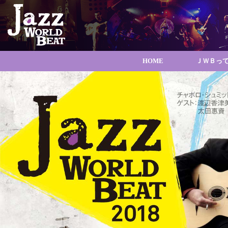
HOME
ＪＷＢっ