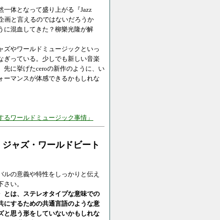
一体となって盛り上がる『Jazz
ニークな企画と言えるのではないだろうか
うに混血してきた？柳樂光隆が解
ャズやワールドミュージックといっ
なぎっている。少しでも新しい音楽
先に挙げたceroの新作のように、い
ォーマンスが体感できるかもしれな
す、変化するワールドミュージック事情」
"で、ジャズ・ワールドビート
バルの意義や特性をしっかりと伝え
下さい。
〉とは、ステレオタイプな意味での
共にするための共通言語のような意
ズと思う形をしていないかもしれな