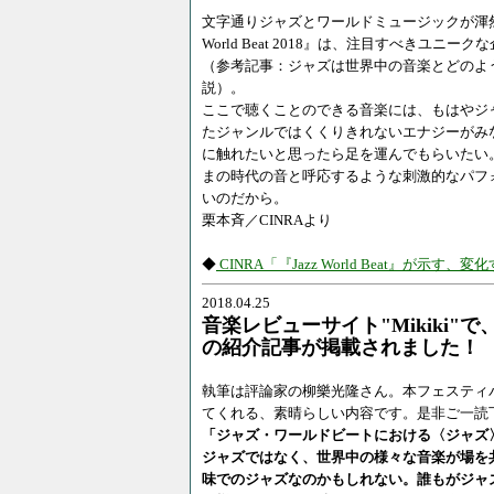
文字通りジャズとワールドミュージックが渾然
World Beat 2018』は、注目すべきユ
（参考記事：ジャズは世界中の音楽とどのよ
説）。
ここで聴くことのできる音楽には、もはやジ
たジャンルではくくりきれないエナジーがみ
に触れたいと思ったら足を運んでもらいたい。
まの時代の音と呼応するような刺激的なパフ
いのだから。
栗本斉／CINRAより
◆
CINRA「『Jazz World Beat』が示
2018.04.25
音楽レビューサイト"Mikiki
の紹介記事が掲載されました！
執筆は評論家の柳樂光隆さん。本フェスティ
てくれる、素晴らしい内容です。是非ご一読
「ジャズ・ワールドビートにおける〈ジャズ
ジャズではなく、世界中の様々な音楽が場を
味でのジャズなのかもしれない。誰もがジャ