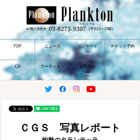
TOP
ニュース
コンサート
チケット予約
Top
News
Concert
Project
CD
アーティスト
お問合せ
Label
Artist
Contact
ＣＧＳ 写真レポート