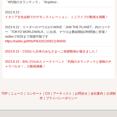
「#灼熱のタランテッラ」「#cgstour」
2022.9.22：
イタリア文化会館でのデモンストレーション、ミニライブの動画を掲載！
2023.9.22：リーダーのマウロがJ-WAVE「JAM THE PLANET」内のコーナ
ー「TOKYO WORLDWALK」に出演。マウロは番組開始2時間後に登場！
radikoで9/28まで視聴可能です
https://radiko.jp/#!/ts/FMJ/20230921190000
2023.8.15：CGSから日本のみなさまへご挨拶動画が届きました！
2023.8.15：8/4に行われたトークイベント「灼熱のタランテッラと遊牧のチ
ャラパルタ！」の動画掲載！
TOP
｜
ニュース
｜
コンサート
｜
CD
｜
アーティスト
｜
お問合せ
｜
会社案内
｜
公演制
作
｜
プライバシーポリシー