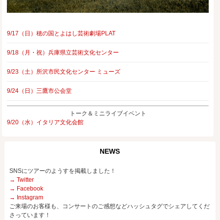
9/17（日）穂の国とよはし芸術劇場PLAT
9/18（月・祝）兵庫県立芸術文化センター
9/23（土）所沢市民文化センター ミューズ
9/24（日）三鷹市公会堂
トーク＆ミニライブイベント
9/20（水）イタリア文化会館
NEWS
SNSにツアーのようすを掲載しました！
→ Twitter
→ Facebook
→ Instagram
ご来場のお客様も、コンサートのご感想などハッシュタグでシェアしてくだ
さっています！