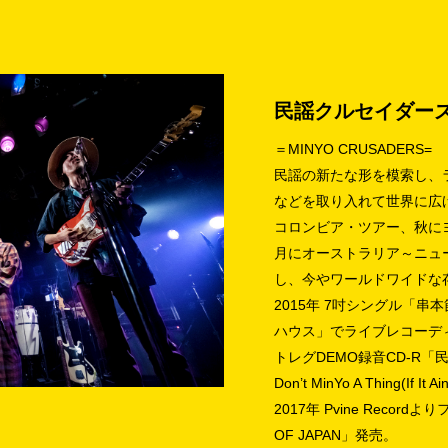
民謡クルセイダー
＝MINYO CRUSADERS=
民謡の新たな形を模索し、
などを取り入れて世界に広げ
コロンビア・ツアー、秋にヨ
月にオーストラリア～ニュ
し、今やワールドワイドな
2015年 7吋シングル「串
ハウス」でライブレコーデ
トレグDEMO録音CD-R「
Don’t MinYo A Thing(If It
2017年 Pvine Recor
OF JAPAN」発売。