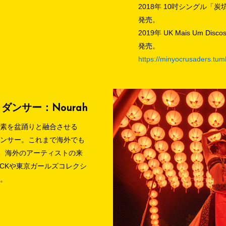
2018年 10吋シングル「炭坑節／w
発売。
2019年 UK Mais Um Dis
発売。
https://minyocrusaders.tum
ダンサー：Nourah
要素を盆踊りと融合させる
ダンサー。これまで海外でも
他、海外のアーティストの来
ROCKや東京ガールズコレクシ
る。
/