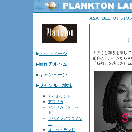
プランクトン
ASA "BED OF STO
『
力強さと輝きを増して
トップページ
前作のアルバムから４
「成熟」を感じさせる3
新作アルバム
キャンペーン
ジャンル・地域
アイルランド
アフリカ
アメリカ（トラッ
ド）
スペイン／フラメン
コ
スコットランド