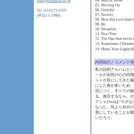
04. Bed Of Stone
info@plankton.co.jp
05. Moving On
06. Grateful
Tel. 03-6273-9307
07. Society
(平日11-19時)
08. How did Love find 
09. Ife
10. Situation
11. New Year
12. The One that never
13. Sometimes I W
14. Shine Your Li
内容紹介／コメント等
私小説的アルバムとい
一人の女性の心の内側
シャが目にしてきた厳
にした曲が多いため、
目につく。すべての曲
る。換言するなら、さ
アシャ(Asa)は“小
なった。何より自分の
形にしていることが素
いだろう。