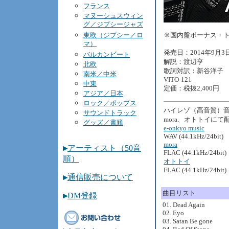
フランス
マヌーシュスウィン
グ／ジプシージャズ
東欧（ジプシー／ロ
※国内盤ボーナス・ト
マ）
発売日：2014年9月3
バルカンビート
解説：渡辺亨
北欧
歌詞対訳：新谷洋子
南米／中米
VITO-121
中東
定価：税抜2,400円
アジア／日本
ロック／ポップス
ハイレゾ（高音質）音源をe
サウンドトラック
mora、オトトイにて
グッズ／書籍
e-onkyo music
WAV (44.1kHz/24bit) 
mora
アーティスト（50音
FLAC (44.1kHz/24bit)
順）
オトトイ
FLAC (44.1kHz/24bit)
通信販売について
曲目リスト
DM登録
01. Dead Again
02. Eyo
03. Satan Be gone