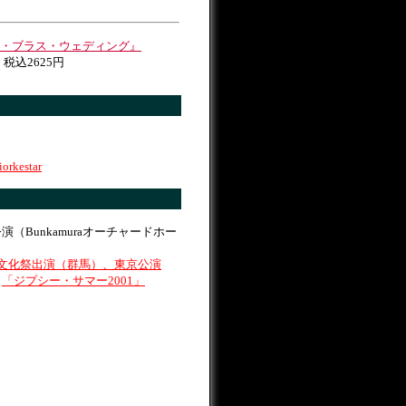
・ブラス・ウェディング』
3 税込2625円
orkestar
公演（
Bunkamuraオーチャードホー
文化祭出演（群馬）、東京公演
日
「ジプシー・サマー2001」