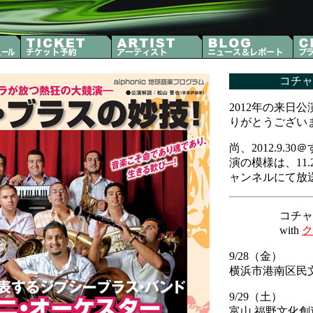
■
コチャ
2012年の来日
りがとうござい
尚、2012.9.
演の模様は、11
ャンネルにて放
コチャ
with
ク
9/28（金）
横浜市港南区民
9/29（土）
富山 福野文化