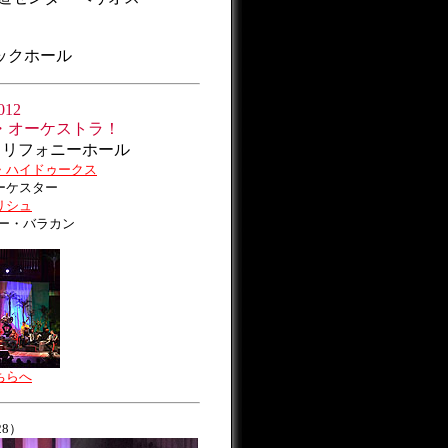
ックホール
012
・オーケストラ！
みだトリフォニーホール
・ハイドゥークス
ーケスター
リシュ
ー・バラカン
ちらへ
28）