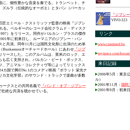
器に、個性豊かな音楽を奏でる。トランペット、チ
、ズルラ（伝統的なオーボエ）とタパン（パーカッ
『ジプシー
VIVO-32
巨匠エミール・クストリッツァ監督の映画『ジプシ
される。ベルギーのレコード会社クラムド・ディスク
リンク
997）をリリース。同作がバルカン・ブラスの傑作
001年に初来日し、ルーマニアのジプシー・バン
スと共演。同年11月には国民文化祭に出演のため単
www.crammed.be
Bunkamuraオーチャードホール）にあわせ
『ジプ
myspace.com/kocani
リリースした。このアルバムは、英米のロック、エ
らも広く支持され、バルカン・ビート・ボックス、
来日記録
ツ、アニマル・コレクティヴ等によってリミックス
24カ国で興行No.1のコメディ映画『ボラット 栄光ナ
2006年5月：東京
リカ文化学習』のサウンド・トラックで楽曲が多数
ル）
2001年11月：
国民
ドゥークスとの共同名義で
『バンド・オブ・ジプシー
2001年9月：初来
で壮絶な共演を聴かせている。