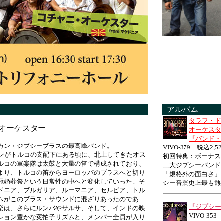
■
アルバム
タラフ・ド
オーケスター
オーケスタ
『バンド・
カン・ジプシーブラスの最高峰バンド。
VIVO-379 税込2,5
カンがトルコの支配下にある頃に、北上してきたオス
初回特典：ボーナス
ルコの軍楽隊は太鼓と大量の笛で構成されており、
二大ジプシーバンド
より、トルコの笛からヨーロッパのブラスへと切り
「規格外の面白さ」
冠婚葬祭という日常性の中へと変化していった。そ
シー音楽史上最も熱
ドニア、ブルガリア、ルーマニア、セルビア、トル
ムがこのブラス・サウンドに混ざりあったのであ
『ジプシー
楽は、さらにルンバやサルサ、そして、インドの映
VIVO-35
ション豊かな変拍子リズムと、メンバー全員が入り