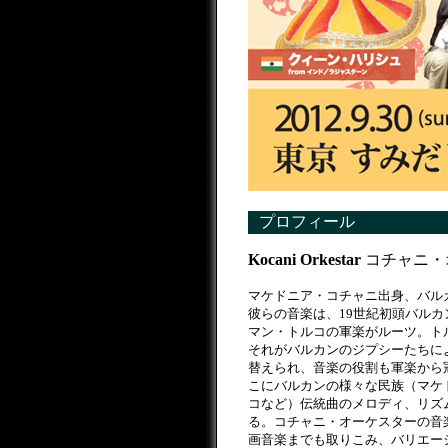
プロフィール
Kocani Orkestar
コチャニ・
マケドニア・コチャニ出身、バル
彼らの音楽は、19世紀初頭バル
マン・トルコの軍楽がルーツ。ト
それがバルカンのジプシーたちに
替えられ、音楽の役割も軍楽から
こにバルカンの様々な民族（マケ
コなど）伝統曲のメロディ、リズ
る。コチャニ・オーケスターの音
画音楽までも取りこみ、バリエー