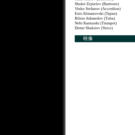
Shukri Zejnelov (Baritone)
Vinko Stefanov (Accordion)
Enis Alimanovski (Tapan)
Bilent Ashmedov (Tuba)
Nebi Kanturski (Trumpet)
Demir Shakirov (Voice)
映像