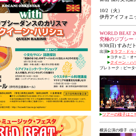
10/2（火）
伊丹アイフォニ
WORLD BEAT 2
究極のジプシー
9/30(日) す
出演
タラフ・ドゥ
コチャニ・オ
クイーン・ハ
プレトーク：ピータ
ツアーの様子はこ
横浜公演の様子（9/