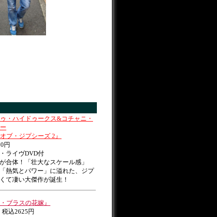
ゥ・ハイドゥークス&コチャニ・
ー
オブ・ジプシーズ 2』
20円
・ライヴDVD付
が合体！「壮大なスケール感」
「熱気とパワー」に溢れた、ジプ
くて凄い大傑作が誕生！
・ブラスの花嫁』
3 税込2625円