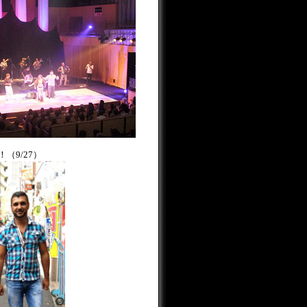
（9/27）