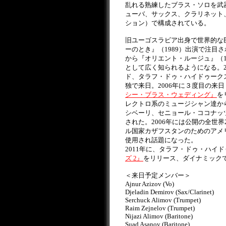
乱れる熟練したブラス・ソロを武
ューバ、サックス、クラリネット
ション）で構成されている。
旧ユーゴスラビア出身で世界的な
ーのとき』（1989）出演で注目
から『オリエント・ルージュ』（1
として広く知られるようになる。2
ド、タラフ・ドゥ・ハイドゥーク
独で来日。2006年に３度目の来日（
シー・ブラス・ウェディング』
を
レクトロ系のミュージシャン達か
シベーリ、セニョール・ココナッ
された。2006年には公開の全世界
ル国家カザフスタンのためのアメ
使用され話題になった。
2011年に、タラフ・ドゥ・ハイ
ズ 2』
をリリース、ダイナミック
＜来日予定メンバー＞
Ajnur Azizov (Vo)
Djeladin Demirov (Sax/Clarinet)
Serchuck Alimov (Trumpet)
Raim Zejnelov (Trumpet)
Nijazi Alimov (Baritone)
Suad Asanov (Baritone)