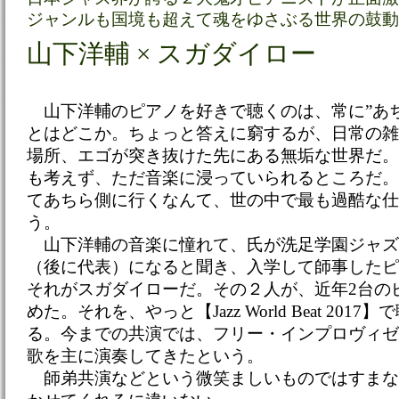
ジャンルも国境も超えて魂をゆさぶる世界の鼓動
山下洋輔 × スガダイロー
山下洋輔のピアノを好きで聴くのは、常に”あ
とはどこか。ちょっと答えに窮するが、日常の雑
場所、エゴが突き抜けた先にある無垢な世界だ。
も考えず、ただ音楽に浸っていられるところだ。
てあちら側に行くなんて、世の中で最も過酷な仕
う。
山下洋輔の音楽に憧れて、氏が洗足学園ジャズ
（後に代表）になると聞き、入学して師事したピ
それがスガダイローだ。その２人が、近年2台の
めた。それを、やっと【Jazz World Beat 201
る。今までの共演では、フリー・インプロヴィゼ
歌を主に演奏してきたという。
師弟共演などという微笑ましいものではすまな