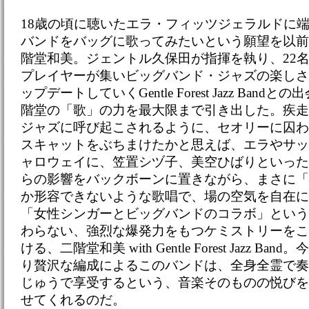
18歳の頃に聴いたエラ・フィッツジェラルドに
バンドをバッグに歌ってみたいという願望を以前
階堂和美。ジェントル久保田が指揮を執り、22
プレイヤーが集いビッグバンド・ジャズの楽しさ
ップデートしていくGentle Forest Jazz Ban
階堂の「歌」の力を最大限まで引き出した。疾走
ジャズに呼び起こされるように、セオリーに囚わ
スキャットをぶちまけたかと思えば、エラやサッ
ャロウェイに、笠置シヅ子、美空ひばりといった
らの影響をバックボーンに置きながら、まさに「
か形容できないような歌唱で、場の空気を自在に
「女性シンガーとビッグバンドのコラボ」という
わらない、強烈な爆発力をもつケミストリーをこ
ける、二階堂和美 with Gentle Forest Jazz B
り贅沢な編成によるこのバンドは、全身全霊で奏
じゅうで享受するという、音楽そのものの悦びを
せてくれるのだ。