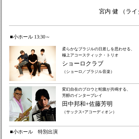
宮内 健 （ラ
■小ホール 13:30～
柔らかなブラジルの日差しを思わせる、
極上アコースティック・トリオ
ショーロクラブ
（ショーロ／ブラジル音楽）
変幻自在のブロウと蛇腹が共鳴する、
芳醇のインタープレイ
田中邦和+佐藤芳明
（サックス+アコーディオン）
■小ホール 特別出演